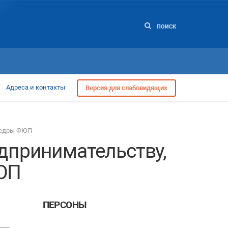
ПОИСК
Адреса и контакты
Версия для слабовидящих
афедры ФЮП
дпринимательству,
ФЮП
ПЕРСОНЫ