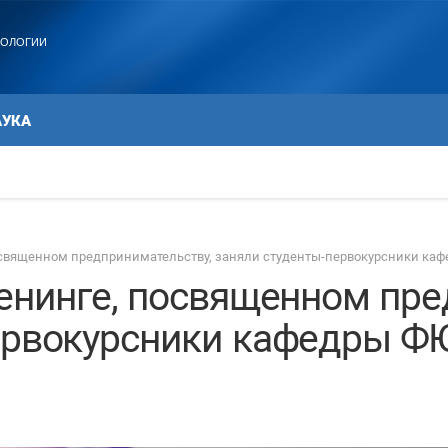
ХОЛОГИИ
АУКА
посвященном предпринимательству, заняли студенты-первокурсники к
ренинге, посвященном пре
первокурсники кафедры 