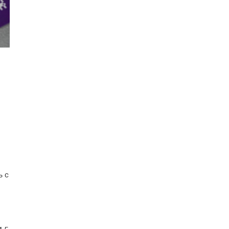
й
ь с