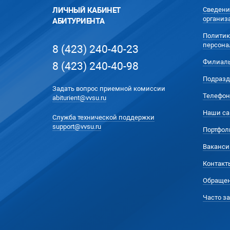
ЛИЧНЫЙ КАБИНЕТ
Сведени
организ
АБИТУРИЕНТА
Политик
персона
8 (423) 240-40-23
Филиал
8 (423) 240-40-98
Подразд
Задать вопрос приемной комиссии
Телефон
abiturient@vvsu.ru
Наши са
Служба технической поддержки
support@vvsu.ru
Портфол
Ваканси
Контакт
Обращен
Часто з