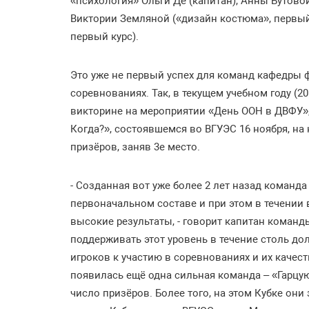
«психология» Ольги Дё (капитан), Анны Бутовой
Виктории Земляной («дизайн костюма», первый 
первый курс).
Это уже не первый успех для команд кафедры
соревнованиях. Так, в текущем учебном году (2
викторине на мероприятии «День ООН в ДВФУ», 
Когда?», состоявшемся во ВГУЭС 16 ноября, н
призёров, заняв 3е место.
- Созданная вот уже более 2 лет назад команд
первоначальном составе и при этом в течении
высокие результаты, - говорит капитан команд
поддерживать этот уровень в течение столь до
игроков к участию в соревнованиях и их качес
появилась ещё одна сильная команда – «Гарцую
число призёров. Более того, на этом Кубке они