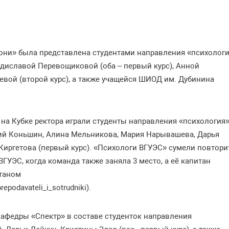
они» была представлена студентами направления «психолог
диславой Перевощиковой (оба – первый курс), Анной
евой (второй курс), а также учащейся ШИОД им. Дубинина
 на Кубке ректора играли студенты направления «психология
лий Коньшин, Алина Мельникова, Мария Нарывашева, Дарья
 Киргетова (первый курс). «Психологи ВГУЭС» сумели повтори
 ВГУЭС, когда команда также заняла 3 место, а её капитан
таном
repodavateli_i_sotrudniki).
кафедры «Спектр» в составе студенток направления