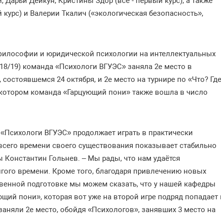
, Дарьи Дейкун, Кристины Здор (все - первый курс), а также
курс) и Валерии Ткалич («экологическая безопасность»,
 философии и юридической психологии на интеллектуальных
018/19) команда «Психологи ВГУЭС» заняла 2е место в
состоявшемся 24 октября, и 2е место на турнире по «Что? Гд
а котором команда «Гарцующий пони» также вошла в число
а «Психологи ВГУЭС» продолжает играть в практически
 всего времени своего существования показывает стабильно
ы Константин Гольнев. – Мы рады, что нам удаётся
лгого времени. Кроме того, благодаря привлечению новых
твенной подготовке мы можем сказать, что у нашей кафедры
щий пони», которая вот уже на второй игре подряд попадает 
 заняли 2е место, обойдя «Психологов», занявших 3 место на