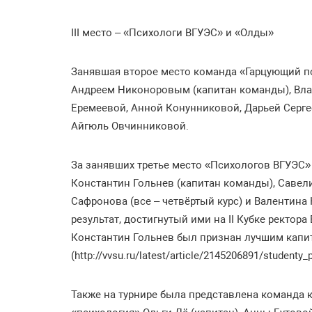
III место – «Психологи ВГУЭС» и «Олды»
Занявшая второе место команда «Гарцующий п
Андреем Никоноровым (капитан команды), Вла
Еремеевой, Анной Конунниковой, Дарьей Серге
Айгюль Овчинниковой.
За занявших третье место «Психологов ВГУЭС»
Константин Гольнев (капитан команды), Саве
Сафронова (все – четвёртый курс) и Валентина
результат, достигнутый ими на II Кубке ректора
Константин Гольнев был признан лучшим капи
(http://vvsu.ru/latest/article/2145206891/studenty_p
Также на турнире была представлена команда 