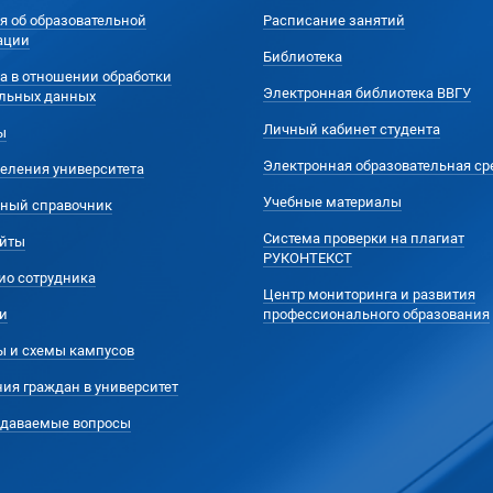
я об образовательной
Расписание занятий
ации
Библиотека
а в отношении обработки
Электронная библиотека ВВГУ
льных данных
Личный кабинет студента
ы
Электронная образовательная ср
еления университета
Учебные материалы
ный справочник
Система проверки на плагиат
йты
РУКОНТЕКСТ
ио сотрудника
Центр мониторинга и развития
и
профессионального образования
ы и схемы кампусов
ия граждан в университет
адаваемые вопросы