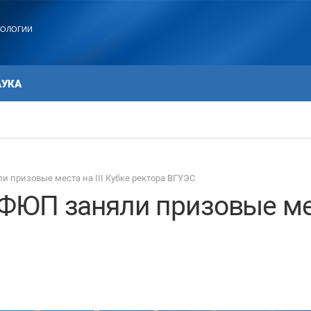
ХОЛОГИИ
АУКА
призовые места на III Кубке ректора ВГУЭС
ЮП заняли призовые мест